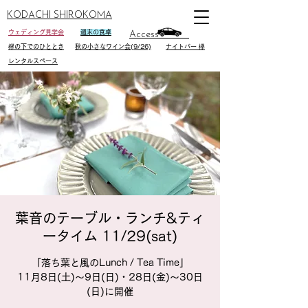
KODACHI SHIROKOMA
ウェディング見学会
週末の食卓
Access
欅の下でのひととき
秋の小さなワイン会(9/26)
ナイトバー 欅
レンタルスペース
葉音のテーブル・ランチ&ティ
ータイム 11/29(sat)
「落ち葉と風のLunch / Tea Time」
11月8日(土)〜9日(日)・28日(金)〜30日
(日)に開催