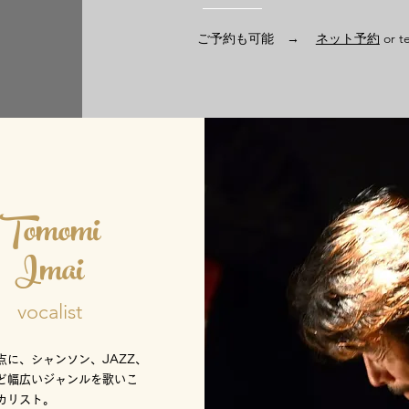
ご予約も可能 →
ネット予約
or t
Tomomi
Imai
vocalist
点に、シャンソン、JAZZ、
ど幅広いジャンルを歌いこ
カリスト。