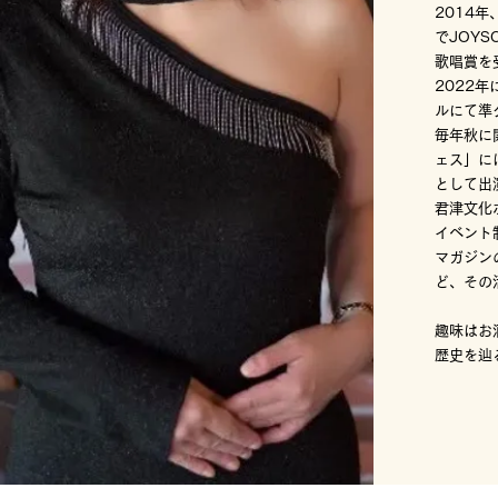
2014
でJOYS
歌唱賞を
2022
ルにて準
毎年秋に
ェス」に
として出
君津文化
イベント
マガジン
ど、その
趣味はお
歴史を辿