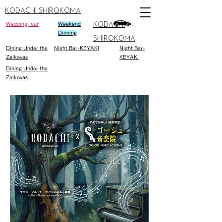
KODACHI SHIROKOMA
WeddingTour
Weekend
KODACHI
Dinning
SHIROKOMA
Dining Under the
Night Bar-KEYAKI
Night Bar-
Zelkovas
KEYAKI
Dining Under the
Zelkovas