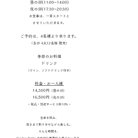
昼の部(11:00~14:00)
夜の部(17:30~20:30)
お食事は、一斉スタートと
させていただきます。
ご予約は、4名様より承ります。
（各部 4,8,12名様 限定）
季節のお料理
ドリンク
（ワイン、ソフトドリンク付き）
料金・お一人様
14,300円
（昼の部）
16,500円
（夜の部）
< 税込・別途サービス料10% >
食卓を囲み、
皆さまで取り分けながら楽しむ。
そんな時間も、