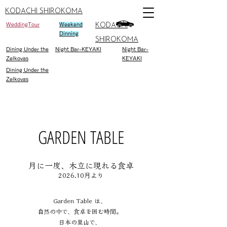
KODACHI SHIROKOMA
WeddingTour
Weekend
KODACHI
Dinning
SHIROKOMA
Dining Under the
Night Bar-KEYAKI
Night Bar-
Zelkovas
KEYAKI
Dining Under the
Zelkovas
GARDEN TABLE
​月に一度、木立に現れる食卓
2026.10月より
Garden Table は、
自然の中で、食卓を囲む時間。
日本の里山で、