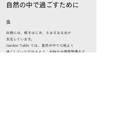
自然の中で過ごすために
虫
白駒には、蚊をはじめ、さまざまな虫が
生息しています。
Garden Table では、自然の中で心地よく
過ごしていただけるよう、
虫除けや環境整備など、
できる限りの対策を行っています。
自然を遠ざけるのではなく、その中で気持ち
よく時間を過ごせるように。
そんな考えで整えています。
灯り
白駒の夜は、月明かりやキャンドルの
灯りだけでも十分に美しく感じられます。
ただ、お食事の時間には、人が心地よく
過ごせる
明るさも大切にしながら、必要な
灯りを添えています。