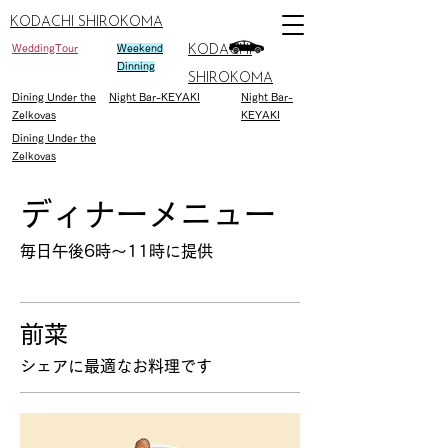
KODACHI SHIROKOMA
WeddingTour
Weekend
KODACHI
Dinning
SHIROKOMA
Dining Under the
Night Bar-KEYAKI
Night Bar-
Zelkovas
KEYAKI
Dining Under the
Zelkovas
ディナーメニュー
毎日午後6時〜11時に提供
前菜
シェアに最適なお料理です